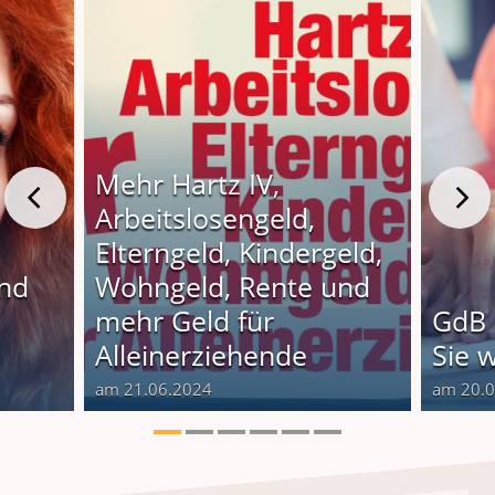
Mehr Hartz IV,
Arbeitslosengeld,
Elterngeld, Kindergeld,
und
Wohngeld, Rente und
o
mehr Geld für
GdB 
Alleinerziehende
Sie 
am 21.06.2024
am 20.