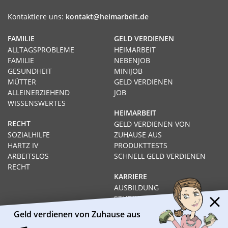
Kontaktiere uns:
kontakt@heimarbeit.de
FAMILIE
GELD VERDIENEN
ALLTAGSPROBLEME
HEIMARBEIT
FAMILIE
NEBENJOB
GESUNDHEIT
MINIJOB
MÜTTER
GELD VERDIENEN
ALLEINERZIEHEND
JOB
WISSENSWERTES
HEIMARBEIT
RECHT
GELD VERDIENEN VON
SOZIALHILFE
ZUHAUSE AUS
HARTZ IV
PRODUKTTESTS
ARBEITSLOS
SCHNELL GELD VERDIENEN
RECHT
KARRIERE
AUSBILDUNG
STUDIUM
FERNSTUDIUM
Geld verdienen von Zuhause aus
GEHÄLTER