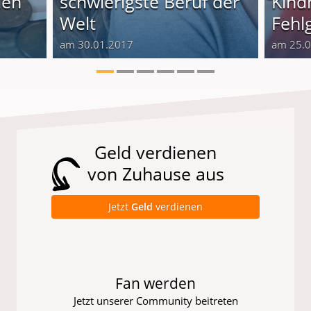
len
schwierigste Beruf der
Kindh
Welt
Fehlg
am 30.01.2017
am 25.
Geld verdienen
von Zuhause aus
Jetzt
Geld
verdienen
Fan werden
Jetzt unserer Community beitreten