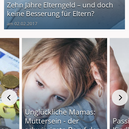
Zehn Jahre Elterngeld – und doch
keine Besserung für Eltern?
am 02.02.2017
Unglückliche Mamas:
Muttersein - der
Pass