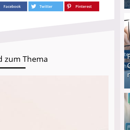
Facebook
Twitter
Pinterest
I❶I Schnell Geld verdienen: 20 seriöse Möglich
d zum Thema
Produkttester werden und Geld verdienen ↻ Tä