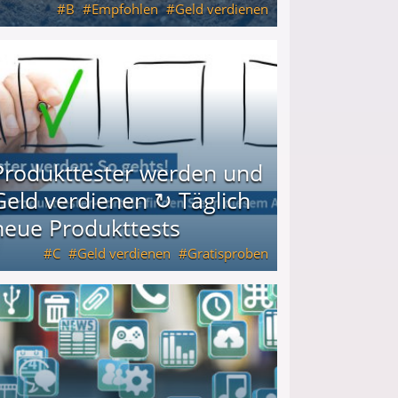
B
Empfohlen
Geld verdienen
keiten
Produkttester werden und
Geld verdienen ↻ Täglich
neue Produkttests
C
Geld verdienen
Gratisproben
glich neue Produkttests