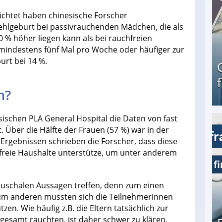
ichtet haben chinesische Forscher
Fehlgeburt bei passivrauchenden Mädchen, die als
 % höher liegen kann als bei rauchfreien
 mindestens fünf Mal pro Woche oder häufiger zur
burt bei 14 %.
h?
sischen PLA General Hospital die Daten von fast
 Über die Hälfte der Frauen (57 %) war in der
Geld verdienen als Tagger für Netflix
 Ergebnissen schrieben die Forscher, dass diese
freie Haushalte unterstütze, um unter anderem
pauschalen Aussagen treffen, denn zum einen
zum anderen mussten sich die Teilnehmerinnen
en. Wie häufig z.B. die Eltern tatsächlich zur
nsgesamt rauchten, ist daher schwer zu klären.