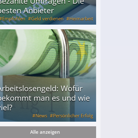
Bezahlte Umfragen - Die
besten Anbieter
Empfohlen
Geld verdienen
Heimarbeit
Arbeitslosengeld: Wofür
bekommt man es und wie
iel?
News
Persönlicher Erfolg
Alle anzeigen
ie viel?