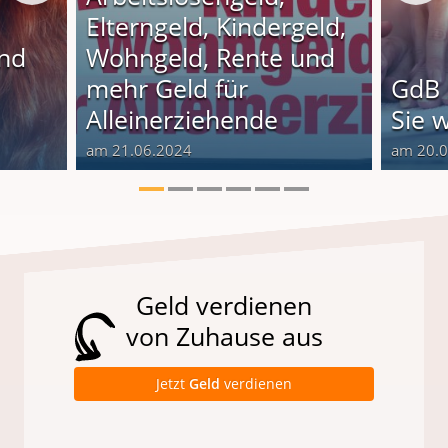
Elterngeld, Kindergeld,
und
Wohngeld, Rente und
o
mehr Geld für
GdB 
Alleinerziehende
Sie 
am 21.06.2024
am 20.
Geld verdienen
von Zuhause aus
Jetzt
Geld
verdienen