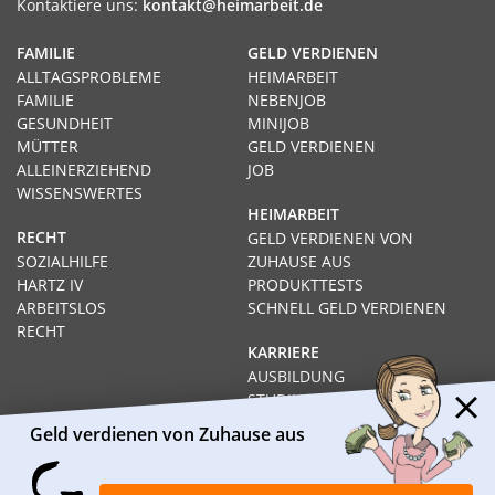
Kontaktiere uns:
kontakt@heimarbeit.de
FAMILIE
GELD VERDIENEN
ALLTAGSPROBLEME
HEIMARBEIT
FAMILIE
NEBENJOB
GESUNDHEIT
MINIJOB
MÜTTER
GELD VERDIENEN
ALLEINERZIEHEND
JOB
WISSENSWERTES
HEIMARBEIT
RECHT
GELD VERDIENEN VON
SOZIALHILFE
ZUHAUSE AUS
HARTZ IV
PRODUKTTESTS
ARBEITSLOS
SCHNELL GELD VERDIENEN
RECHT
KARRIERE
AUSBILDUNG
STUDIUM
FERNSTUDIUM
Geld verdienen von Zuhause aus
GEHÄLTER