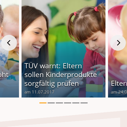
TÜV warnt: Eltern
oht
sollen Kinderprodukte
sorgfältig prüfen
Elte
am 11.07.2017
am 24.