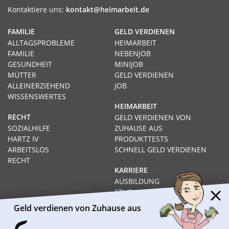
Kontaktiere uns:
kontakt@heimarbeit.de
FAMILIE
GELD VERDIENEN
ALLTAGSPROBLEME
HEIMARBEIT
FAMILIE
NEBENJOB
GESUNDHEIT
MINIJOB
MÜTTER
GELD VERDIENEN
ALLEINERZIEHEND
JOB
WISSENSWERTES
HEIMARBEIT
RECHT
GELD VERDIENEN VON
SOZIALHILFE
ZUHAUSE AUS
HARTZ IV
PRODUKTTESTS
ARBEITSLOS
SCHNELL GELD VERDIENEN
RECHT
KARRIERE
AUSBILDUNG
STUDIUM
FERNSTUDIUM
Geld verdienen von Zuhause aus
GEHÄLTER