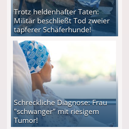
Trotz heldenhafter Taten:
Militär beschließt Tod zweier
tapferer Schäferhunde!
ießt Tod zweier tapferer Schäferhunde!
Schreckliche Diagnose: Frau
"schwanger" mit riesigem
Tumor!