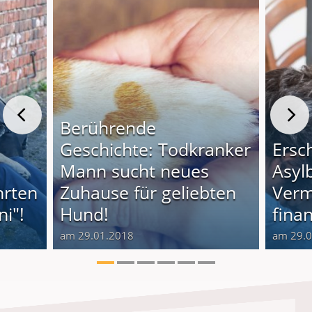
Berührende
Geschichte: Todkranker
Ersc
Mann sucht neues
Asyl
hrten
Zuhause für geliebten
Verm
i"!
Hund!
finan
am 29.01.2018
am 29.