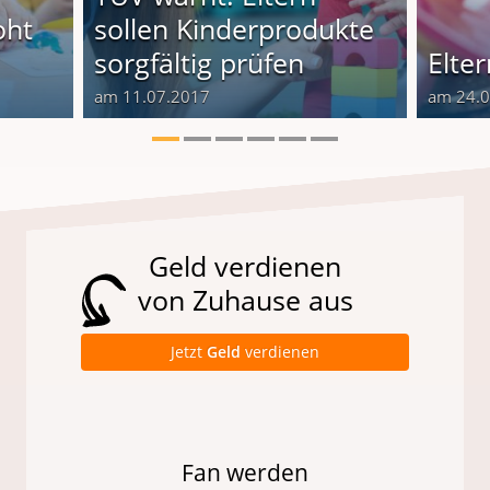
oht
sollen Kinderprodukte
sorgfältig prüfen
Elte
am 11.07.2017
am 24.
Geld verdienen
von Zuhause aus
Jetzt
Geld
verdienen
Fan werden