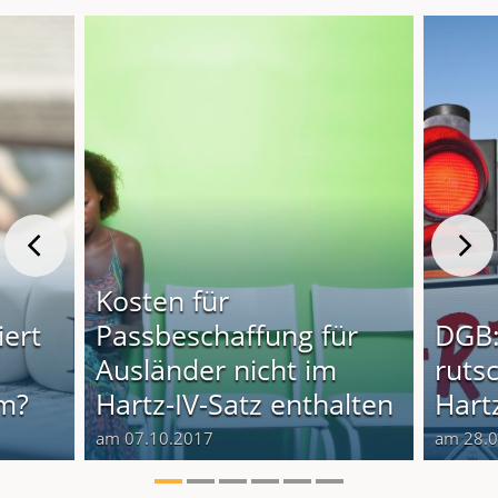
Kosten für
iert
Passbeschaffung für
DGB:
Ausländer nicht im
rutsc
im?
Hartz-IV-Satz enthalten
Hartz
am 07.10.2017
am 28.