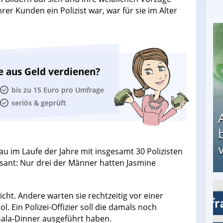
er Kunden ein Polizist war, war für sie im Alter
e aus Geld verdienen?
bis zu 15 Euro pro Umfrage
seriös & geprüft
v
rau im Laufe der Jahre mit insgesamt 30 Polizisten
sant: Nur drei der Männer hatten Jasmine
cht. Andere warten sie rechtzeitig vor einer
Arbeitslosengeld: Wofür bekommt man es und w
l. Ein Polizei-Offizier soll die damals noch
Gala-Dinner ausgeführt haben.