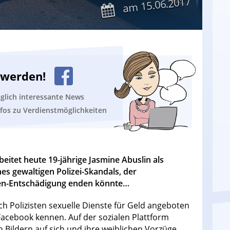
15.06.2017
am
n werden!
äglich interessante News
nfos zu Verdienstmöglichkeiten
eitet heute 19-jährige Jasmine Abuslin als
nes gewaltigen Polizei-Skandals, der
nen-Entschädigung enden könnte…
h Polizisten sexuelle Dienste für Geld angeboten
r Facebook kennen. Auf der sozialen Plattform
 Bildern auf sich und ihre weiblichen Vorzüge