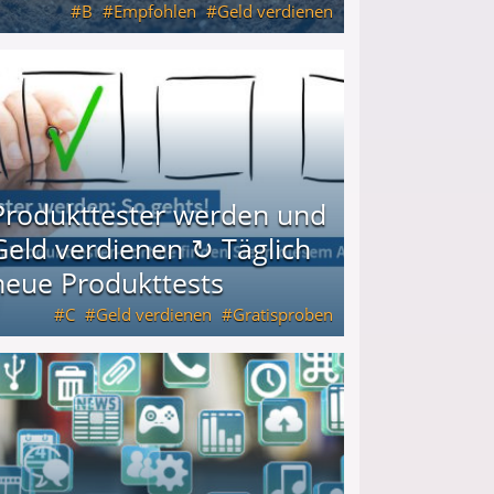
B
Empfohlen
Geld verdienen
keiten
Produkttester werden und
Geld verdienen ↻ Täglich
neue Produkttests
C
Geld verdienen
Gratisproben
glich neue Produkttests