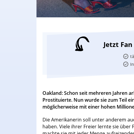
Jetzt Fa
t
I
Oakland: Schon seit mehreren Jahren arb
Prostituierte. Nun wurde sie zum Teil ei
möglicherweise mit einer hohen Millio
Die Amerikanerin soll unter anderem auc
haben. Viele ihrer Freier lernte sie übe
machte sie mit jeder Menge aufreizenden