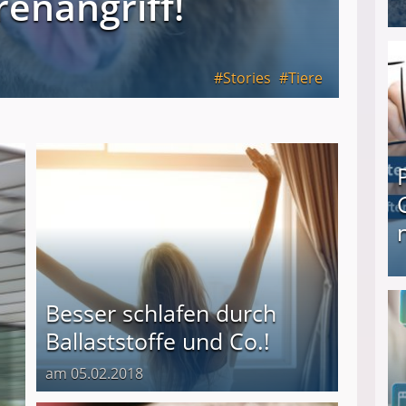
renangriff!
I❶I Schnell Geld verdienen: 20 seriöse Möglich
Stories
Tiere
Produkttester werden und Geld verdienen ↻ Tä
Besser schlafen durch
Ballaststoffe und Co.!
am 05.02.2018