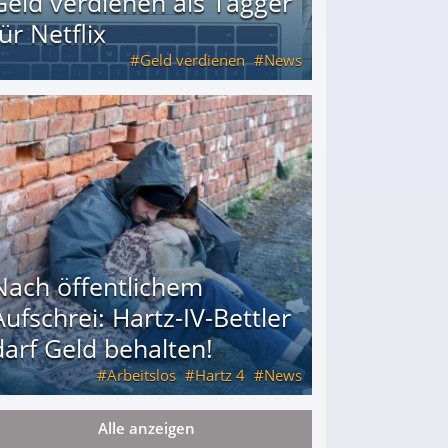
Geld verdienen als Tagger
für Netflix
Geld verdienen
News
Nach öffentlichem
Aufschrei: Hartz-IV-Bettler
darf Geld behalten!
Arbeitslos
Hartz 4
News
Alle anzeigen
arf Geld behalten!