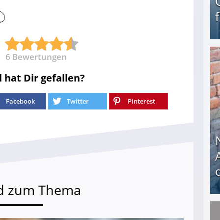
6
Bewertungen
Geld verdienen als Tagger für Netflix
l hat Dir gefallen?
Facebook
Twitter
Pinterest
d zum Thema
Nach öffentlichem Aufschrei: Hartz-IV-Bettler d