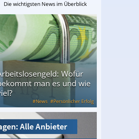
Die wichtigsten News im Überblick
Arbeitslosengeld: Wofür
bekommt man es und wie
iel?
News
Persönlicher Erfolg
ie viel?