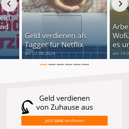
eld,
und
Arbe
Geld verdienen als
Wof
Tagger für Netflix
es un
am 22.08.2024
am 14.
Geld verdienen
von Zuhause aus
Jetzt
Geld
verdienen