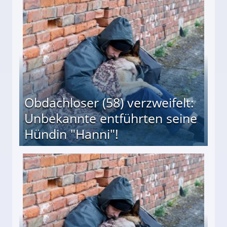
 Suff-Mutter freigesprochen!
Obdachloser (58) verzweifelt:
Unbekannte entführten seine
Hündin "Hanni"!
te entführten seine Hündin "Hanni"!