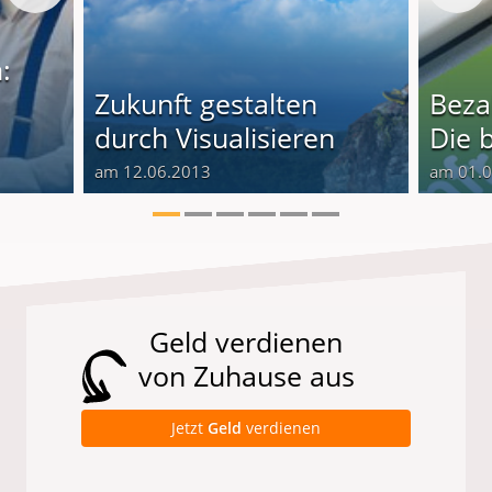
:
Zukunft gestalten
Beza
durch Visualisieren
Die 
am 12.06.2013
am 01.
Geld verdienen
von Zuhause aus
Jetzt
Geld
verdienen