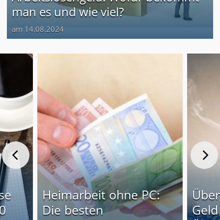
man es und wie viel?
am 14.08.2024
se
Heimarbeit ohne PC:
Über
10
Die besten
Geld