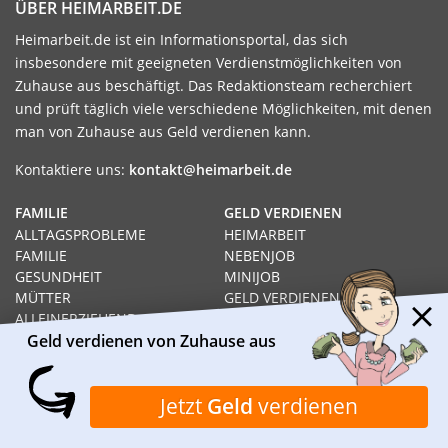
ÜBER HEIMARBEIT.DE
Heimarbeit.de ist ein Informationsportal, das sich
insbesondere mit geeigneten Verdienstmöglichkeiten von
Zuhause aus beschäftigt. Das Redaktionsteam recherchiert
und prüft täglich viele verschiedene Möglichkeiten, mit denen
man von Zuhause aus Geld verdienen kann.
Kontaktiere uns:
kontakt@heimarbeit.de
FAMILIE
GELD VERDIENEN
ALLTAGSPROBLEME
HEIMARBEIT
FAMILIE
NEBENJOB
GESUNDHEIT
MINIJOB
MÜTTER
GELD VERDIENEN
ALLEINERZIEHEND
JOB
WISSENSWERTES
Geld verdienen von Zuhause aus
HEIMARBEIT
RECHT
GELD VERDIENEN VON
SOZIALHILFE
ZUHAUSE AUS
Jetzt
Geld
verdienen
HARTZ IV
PRODUKTTESTS
ARBEITSLOS
SCHNELL GELD VERDIENEN