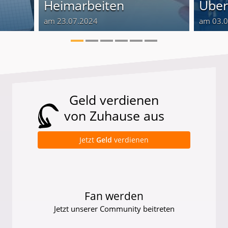
Heimarbeiten
Über
am 23.07.2024
am 03.
Geld verdienen
von Zuhause aus
Jetzt
Geld
verdienen
Fan werden
Jetzt unserer Community beitreten