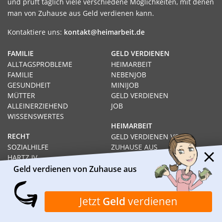
und prüft täglich viele verschiedene Möglichkeiten, mit denen
man von Zuhause aus Geld verdienen kann.
Kontaktiere uns:
kontakt@heimarbeit.de
FAMILIE
GELD VERDIENEN
ALLTAGSPROBLEME
HEIMARBEIT
FAMILIE
NEBENJOB
GESUNDHEIT
MINIJOB
MÜTTER
GELD VERDIENEN
ALLEINERZIEHEND
JOB
WISSENSWERTES
HEIMARBEIT
RECHT
GELD VERDIENEN VON
SOZIALHILFE
ZUHAUSE AUS
HARTZ IV
PRODUKTTESTS
ARBEITSLOS
SCHNELL GELD VERDIENEN
Geld verdienen von Zuhause aus
RECHT
KARRIERE
AUSBILDUNG
Jetzt
Geld
verdienen
STUDIUM
FERNSTUDIUM