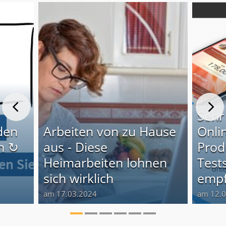
Sehr
den
Arbeiten von zu Hause
Onli
n ↻
aus - Diese
Produ
Heimarbeiten lohnen
Test
sich wirklich
empf
am 17.03.2024
am 12.