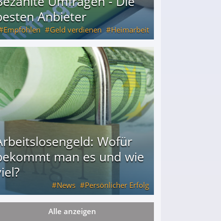
Bezahlte Umfragen - Die
besten Anbieter
Empfohlen
Geld verdienen
Heimarbeit
Arbeitslosengeld: Wofür
bekommt man es und wie
iel?
News
Persönlicher Erfolg
Alle anzeigen
ie viel?