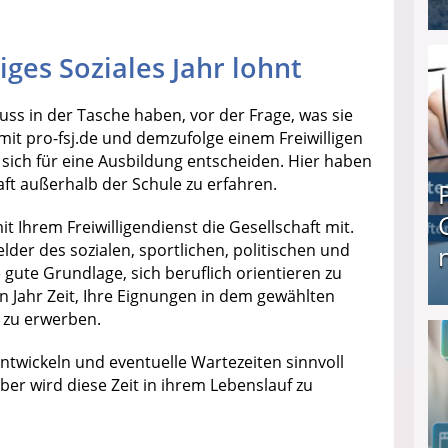
I❶I Schnell Geld verdienen: 20 seriöse Möglich
iges Soziales Jahr lohnt
uss in der Tasche haben, vor der Frage, was sie
mit pro-fsj.de und demzufolge einem Freiwilligen
e sich für eine Ausbildung entscheiden. Hier haben
aft außerhalb der Schule zu erfahren.
 Ihrem Freiwilligendienst die Gesellschaft mit.
felder des sozialen, sportlichen, politischen und
e gute Grundlage, sich beruflich orientieren zu
 Jahr Zeit, Ihre Eignungen in dem gewählten
 zu erwerben.
Produkttester werden und Geld verdienen ↻ Tä
entwickeln und eventuelle Wartezeiten sinnvoll
er wird diese Zeit in ihrem Lebenslauf zu