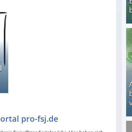
Bezahlte Umfragen - Die besten Anbieter
d
v
rtal pro-fsj.de
Arbeitslosengeld: Wofür bekommt man es und w