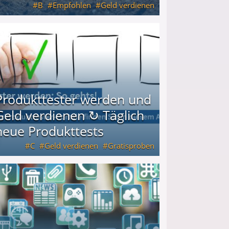
B
Empfohlen
Geld verdienen
keiten
Produkttester werden und
Geld verdienen ↻ Täglich
neue Produkttests
C
Geld verdienen
Gratisproben
glich neue Produkttests