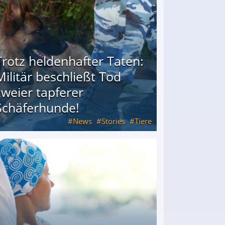
Trotz heldenhafter Taten:
Militär beschließt Tod
zweier tapferer
Schäferhunde!
News
Stories
Tiere
od zweier tapferer Schäferhunde!