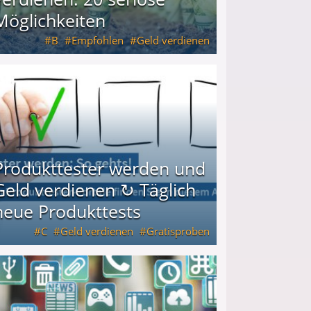
Möglichkeiten
B
Empfohlen
Geld verdienen
keiten
Produkttester werden und
Geld verdienen ↻ Täglich
neue Produkttests
C
Geld verdienen
Gratisproben
glich neue Produkttests