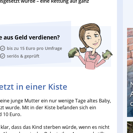
sgesetzt wurde – eine Rettung auf ganz
e aus Geld verdienen?
bis zu 15 Euro pro Umfrage
seriös & geprüft
tzt in einer Kiste
eine junge Mutter ein nur wenige Tage altes Baby,
tzt wurde. Mit in der Kiste befanden sich ein
d 10 Euro.
lar, dass das Kind sterben würde, wenn es nicht
Nach öffentlichem Aufschrei: Hartz-IV-Bettler d