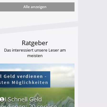
Alle anzeigen
artz-IV-Bettler Almosen ab!
Ratgeber
Das interessiert unsere Leser am
meisten
I❶I Schnell Geld
verdienen: 20 seriöse