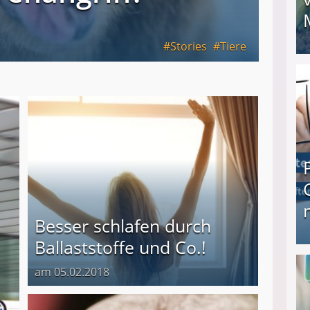
Stories
Tiere
I❶I Schnell Geld verdienen: 20 seriöse Möglich
Besser schlafen durch
Ballaststoffe und Co.!
Produkttester werden und Geld verdienen ↻ Tä
am 05.02.2018