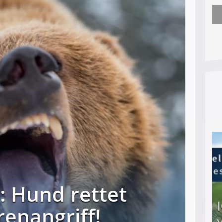
Empathie? Nicht vorhanden! - Jobcenter zieht H
h: Hund rettet
renangriff!