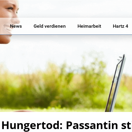
News
Geld verdienen
Heimarbeit
Hartz 4
Hungertod: Passantin sti