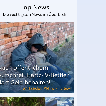
Top-News
Die wichtigsten News im Überblick
Nach öffentlichem
Aufschrei: Hartz-IV-Bettler
darf Geld behalten!
Arbeitslos
Hartz 4
News
arf Geld behalten!