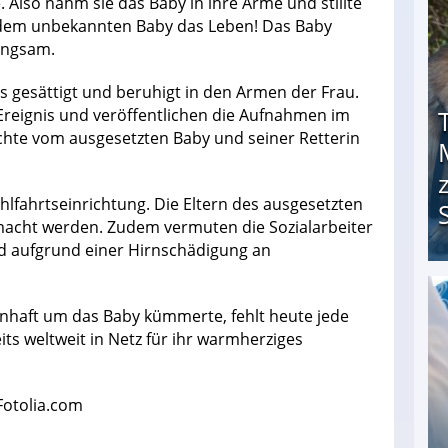
lso nahm sie das Baby in ihre Arme und stillte
r dem unbekannten Baby das Leben! Das Baby
langsam.
eits gesättigt und beruhigt in den Armen der Frau.
Ereignis und veröffentlichen die Aufnahmen im
chte vom ausgesetzten Baby und seiner Retterin
lfahrtseinrichtung. Die Eltern des ausgesetzten
emacht werden. Zudem vermuten die Sozialarbeiter
nd aufgrund einer Hirnschädigung an
Trotz heldenhafter Taten: Militär beschließt T
enhaft um das Baby kümmerte, fehlt heute jede
s weltweit in Netz für ihr warmherziges
Fotolia.com