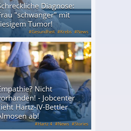
Schreckliche Diagnose:
Frau "schwanger" mit
riesigem Tumor!
Gesundheit
Krebs
News
riesigem Tumor!
Empathie? Nicht
vorhanden! - Jobcenter
zieht Hartz-IV-Bettler
Almosen ab!
Hartz 4
News
Stories