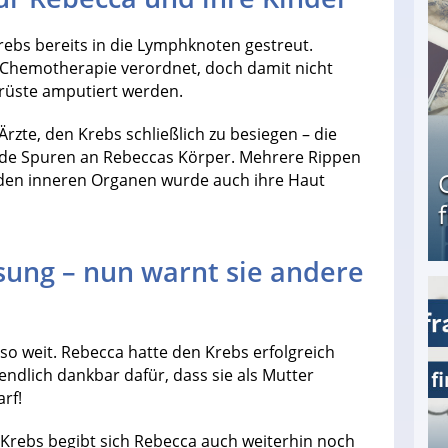
ebs bereits in die Lymphknoten gestreut.
Chemotherapie verordnet, doch damit nicht
Brüste amputiert werden.
Ärzte, den Krebs schließlich zu besiegen – die
gende Spuren an Rebeccas Körper. Mehrere Rippen
 den inneren Organen wurde auch ihre Haut
ösung – nun warnt sie andere
Geld verdienen als Tagger für Netflix
o weit. Rebecca hatte den Krebs erfolgreich
nendlich dankbar dafür, dass sie als Mutter
rf!
 Krebs begibt sich Rebecca auch weiterhin noch