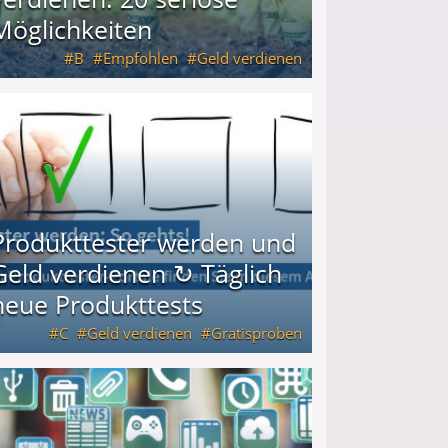
Möglichkeiten
B
Empfohlen
Geld verdienen
keiten
Produkttester werden und
Geld verdienen ↻ Täglich
neue Produkttests
C
Geld verdienen
Gratisproben
glich neue Produkttests