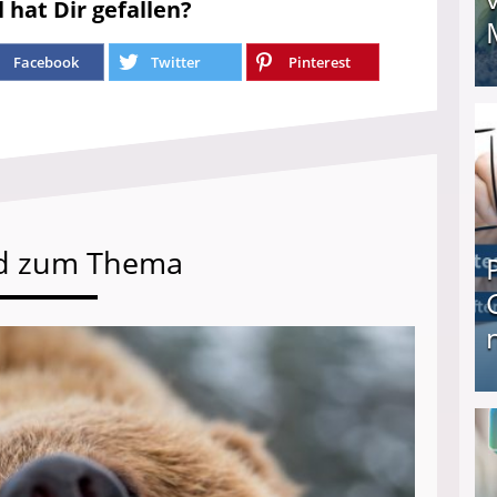
l hat Dir gefallen?
Facebook
Twitter
Pinterest
I❶I Schnell Geld verdienen: 20 seriöse Möglich
d zum Thema
Produkttester werden und Geld verdienen ↻ Tä