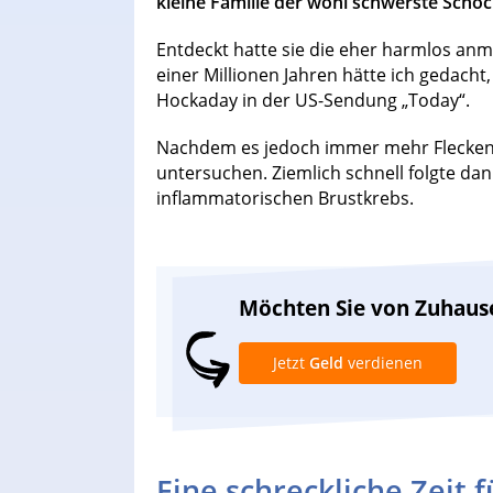
kleine Familie der wohl schwerste Schoc
Entdeckt hatte sie die eher harmlos anm
einer Millionen Jahren hätte ich gedacht,
Hockaday in der US-Sendung „Today“.
Nachdem es jedoch immer mehr Flecken w
untersuchen. Ziemlich schnell folgte dan
inflammatorischen Brustkrebs.
Möchten Sie von Zuhaus
Jetzt
Geld
verdienen
Eine schreckliche Zeit 