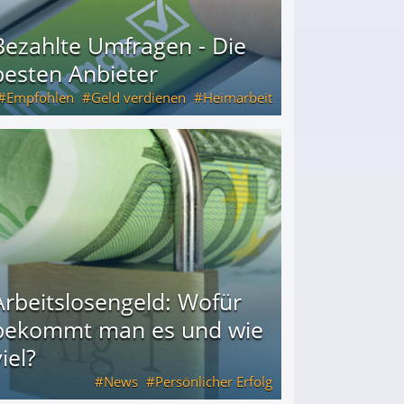
Bezahlte Umfragen - Die
besten Anbieter
Empfohlen
Geld verdienen
Heimarbeit
Arbeitslosengeld: Wofür
bekommt man es und wie
iel?
News
Persönlicher Erfolg