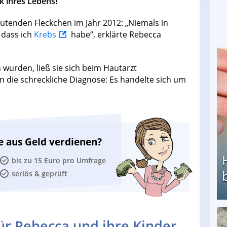
k ihres Lebens!
utenden Fleckchen im Jahr 2012: „Niemals in
 dass ich
Krebs
habe“, erklärte Rebecca
urden, ließ sie sich beim Hautarzt
n die schreckliche Diagnose: Es handelte sich um
e aus Geld verdienen?
bis zu 15 Euro pro Umfrage
seriös & geprüft
für Rebecca und ihre Kinder
Heimarbeit ohne PC: Die besten Heimarbeiten