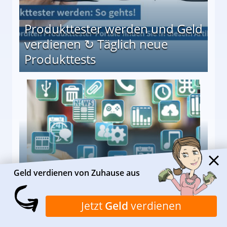
Produkttester werden und Geld
verdienen ↻ Täglich neue
Produkttests
en ↻ Täglich neue Produkttests
Geld verdienen mit Apps: Das
Geld verdienen von Zuhause aus
sind die 10 besten
Möglichkeiten
Jetzt
Geld
verdienen
10 besten Möglichkeiten