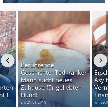
Berührende
Geschichte: Todkranker
Ersc
Mann sucht neues
Asyl
hrten
Zuhause für geliebten
Verm
i"!
Hund!
finan
am 29.01.2018
am 29.