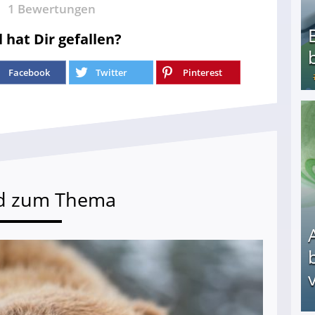
1
Bewertungen
l hat Dir gefallen?
Facebook
Twitter
Pinterest
Bezahlte Umfragen - Die besten Anbieter
d zum Thema
v