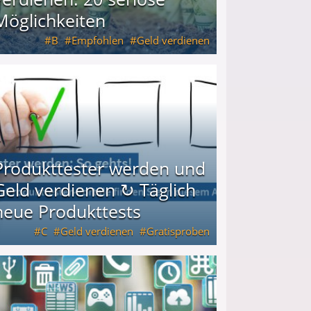
Möglichkeiten
B
Empfohlen
Geld verdienen
keiten
Produkttester werden und
Geld verdienen ↻ Täglich
neue Produkttests
C
Geld verdienen
Gratisproben
glich neue Produkttests