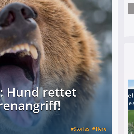
Arbeitslosengeld: Wofür bekommt man es und w
h: Hund rettet
renangriff!
Stories
Tiere