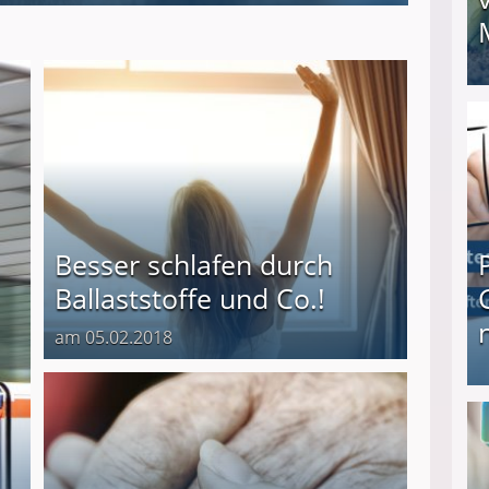
I❶I Schnell Geld verdienen: 20 seriöse Möglich
Besser schlafen durch
Ballaststoffe und Co.!
am 05.02.2018
Produkttester werden und Geld verdienen ↻ Tä