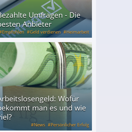
Bezahlte Umfragen - Die
besten Anbieter
Empfohlen
Geld verdienen
Heimarbeit
Arbeitslosengeld: Wofür
bekommt man es und wie
iel?
News
Persönlicher Erfolg