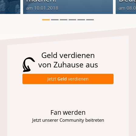
am 10.01.2018
am 08.
Geld verdienen
von Zuhause aus
Jetzt
Geld
verdienen
Fan werden
Jetzt unserer Community beitreten