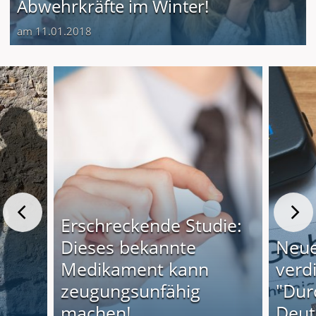
Abwehrkräfte im Winter!
am 11.01.2018
Erschreckende Studie:
Dieses bekannte
Neue
Medikament kann
verd
zeugungsunfähig
"Dur
machen!
Deut