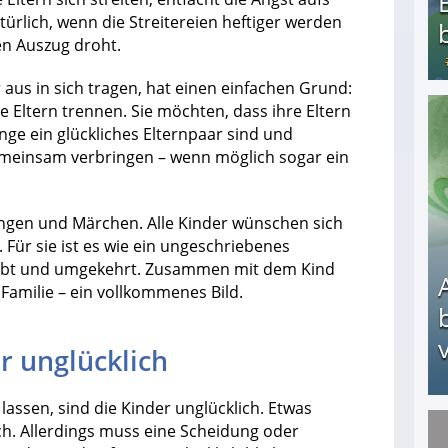
ürlich, wenn die Streitereien heftiger werden
en Auszug droht.
 aus in sich tragen, hat einen einfachen Grund:
re Eltern trennen. Sie möchten, dass ihre Eltern
Bezahlte Umfragen - Die besten Anbieter
ge ein glückliches Elternpaar sind und
emeinsam verbringen – wenn möglich sogar ein
ngen und Märchen. Alle Kinder wünschen sich
 Für sie ist es wie ein ungeschriebenes
iebt und umgekehrt. Zusammen mit dem Kind
Familie – ein vollkommenes Bild.
v
r unglücklich
assen, sind die Kinder unglücklich. Etwas
ch. Allerdings muss eine Scheidung oder
Arbeitslosengeld: Wofür bekommt man es und w