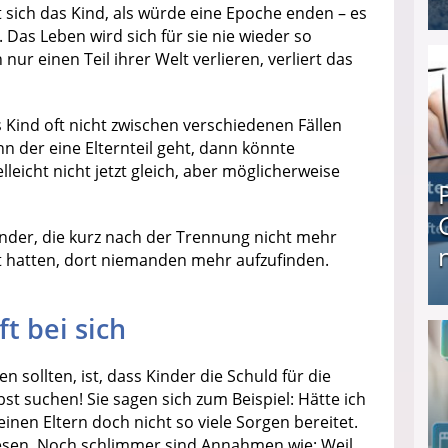
 sich das Kind, als würde eine Epoche enden – es
 Das Leben wird sich für sie nie wieder so
I❶I Schnell Geld verdienen: 20 seriöse Möglich
nur einen Teil ihrer Welt verlieren, verliert das
Kind oft nicht zwischen verschiedenen Fällen
nn der eine Elternteil geht, dann könnte
eicht nicht jetzt gleich, aber möglicherweise
inder, die kurz nach der Trennung nicht mehr
t hatten, dort niemanden mehr aufzufinden.
t bei sich
Produkttester werden und Geld verdienen ↻ Tä
 sollten, ist, dass Kinder die Schuld für die
bst suchen! Sie sagen sich zum Beispiel: Hätte ich
nen Eltern doch nicht so viele Sorgen bereitet.
esen. Noch schlimmer sind Annahmen wie: Weil