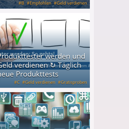
B
Empfohlen
Geld verdienen
keiten
Produkttester werden und
Geld verdienen ↻ Täglich
neue Produkttests
C
Geld verdienen
Gratisproben
glich neue Produkttests