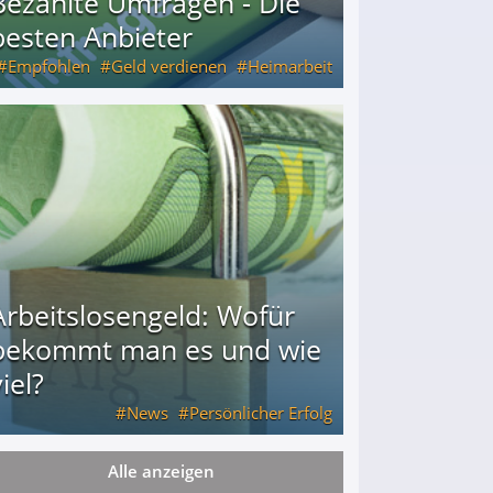
Bezahlte Umfragen - Die
besten Anbieter
Empfohlen
Geld verdienen
Heimarbeit
Arbeitslosengeld: Wofür
bekommt man es und wie
iel?
News
Persönlicher Erfolg
Alle anzeigen
ie viel?