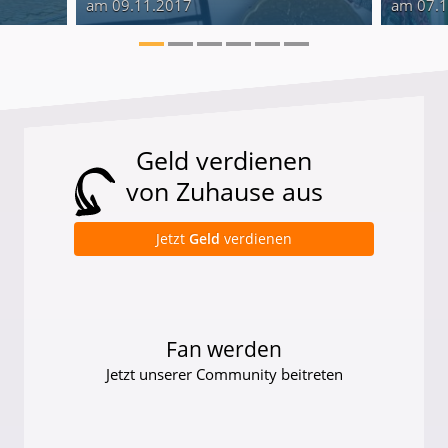
am 09.11.2017
am 07.
Geld verdienen
von Zuhause aus
Jetzt
Geld
verdienen
Fan werden
Jetzt unserer Community beitreten