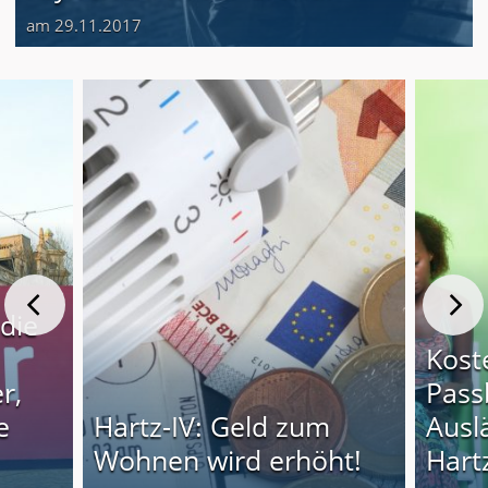
am 29.11.2017
 die
Kost
r,
Pass
e
Hartz-IV: Geld zum
Ausl
Wohnen wird erhöht!
Hart