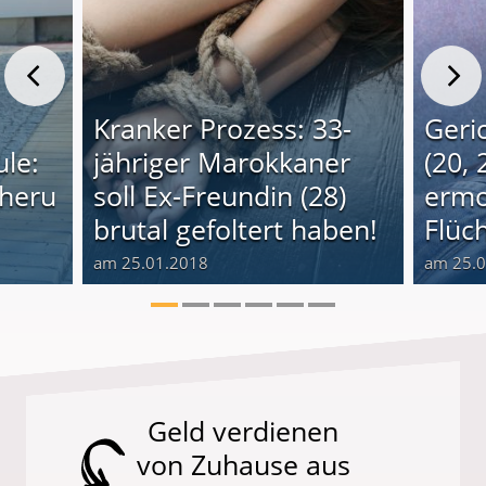
Kranker Prozess: 33-
Geri
le:
jähriger Marokkaner
(20, 
cheru
soll Ex-Freundin (28)
ermo
brutal gefoltert haben!
Flüch
am 25.01.2018
am 25.
Geld verdienen
von Zuhause aus