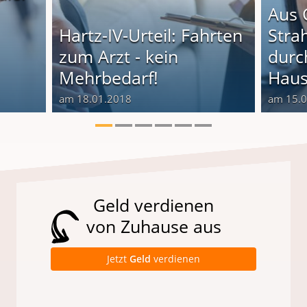
Aus 
Hartz-IV-Urteil: Fahrten
Stra
zum Arzt - kein
durc
Mehrbedarf!
Haus
am 18.01.2018
am 15.
Geld verdienen
von Zuhause aus
Jetzt
Geld
verdienen