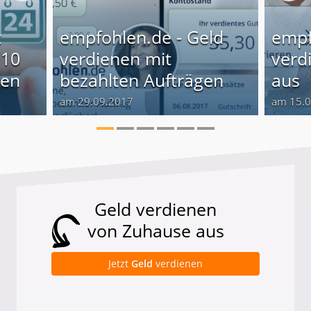
t
empfohlen.de - Geld
empf
 10
verdienen mit
verd
ten
bezahlten Aufträgen
aus
am 29.09.2017
am 15.
Geld verdienen
von Zuhause aus
Jetzt
Geld
verdienen