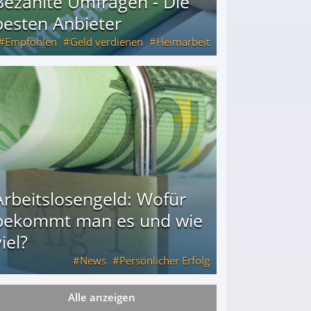
Bezahlte Umfragen - Die
besten Anbieter
Empfohlen
Geld verdienen
Heimarbeit
Arbeitslosengeld: Wofür
bekommt man es und wie
iel?
News
Persönlicher Erfolg
Alle anzeigen
ie viel?