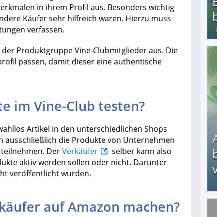
rkmalen in ihrem Profil aus. Besonders wichtig
andere Käufer sehr hilfreich waren. Hierzu muss
tungen verfassen.
 der Produktgruppe Vine-Clubmitglieder aus. Die
ofil passen, damit dieser eine authentische
Bezahlte Umfragen - Die besten Anbieter
te im Vine-Club testen?
wahllos Artikel in den unterschiedlichen Shops
ten ausschließlich die Produkte von Unternehmen
 teilnehmen. Der
Verkäufer
selber kann also
ukte aktiv werden sollen oder nicht. Darunter
v
ht veröffentlicht wurden.
tkäufer auf Amazon machen?
Arbeitslosengeld: Wofür bekommt man es und w