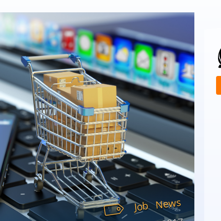
News
Job