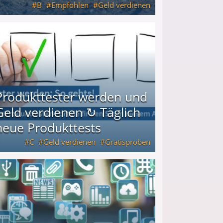
B
Empfohlen
Geld verdienen
keiten
Produkttester werden und
Geld verdienen ↻ Täglich
neue Produkttests
C
Geld verdienen
Gratisproben
glich neue Produkttests