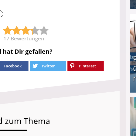
I❶I Schnell Geld verdienen: 20 seriöse Möglich
17
Bewertungen
l hat Dir gefallen?
Facebook
Twitter
Pinterest
Produkttester werden und Geld verdienen ↻ Tä
d zum Thema