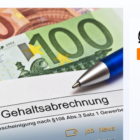
News
Job