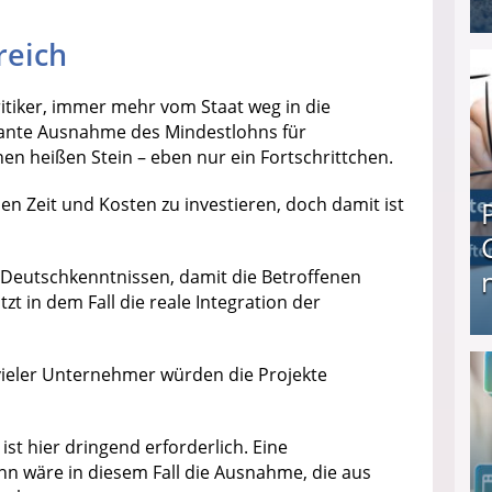
reich
I❶I Schnell Geld verdienen: 20 seriöse Möglich
itiker, immer mehr vom Staat weg in die
lante Ausnahme des Mindestlohns für
nen heißen Stein – eben nur ein Fortschrittchen.
en Zeit und Kosten zu investieren, doch damit ist
Deutschkenntnissen, damit die Betroffenen
t in dem Fall die reale Integration der
Produkttester werden und Geld verdienen ↻ Tä
ieler Unternehmer würden die Projekte
st hier dringend erforderlich. Eine
n wäre in diesem Fall die Ausnahme, die aus