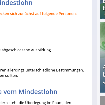
indestlohn
ken sich zunächst auf folgende Personen:
Bezahlte Umfragen - Die besten Anbieter
ne abgeschlossene Ausbildung
eren allerdings unterschiedliche Bestimmungen,
n sollten.
v
e vom Mindestlohn
dern steht die Überlegung im Raum, den
Arbeitslosengeld: Wofür bekommt man es und w