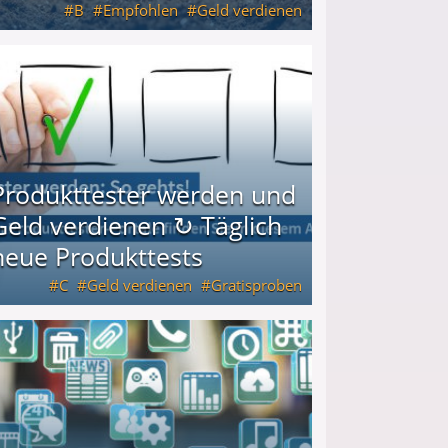
B
Empfohlen
Geld verdienen
keiten
Produkttester werden und
Geld verdienen ↻ Täglich
neue Produkttests
C
Geld verdienen
Gratisproben
glich neue Produkttests