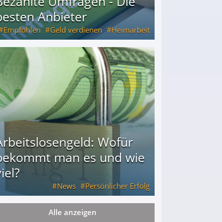
Bezahlte Umfragen - Die
besten Anbieter
Empfohlen
Geld verdienen
Heimarbeit
Arbeitslosengeld: Wofür
bekommt man es und wie
iel?
News
Persönlicher Erfolg
Alle anzeigen
ie viel?