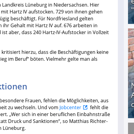
m Landkreis Lüneburg in Niedersachsen. Hier
it Hartz IV aufstocken. 729 von ihnen gehen
ügig beschäftigt. Für Nordfriesland gelten
ihr Gehalt mit Hartz IV auf. 676 arbeiten in
 ist aber, dass 240 Hartz-IV-Aufstocker in Vollzeit
Obdachloser (58) verzweifelt: Unbekannte entf
itisiert hierzu, dass die Beschäftigungen keine
tieg im Beruf“ böten. Vielmehr gelte man als
ktionen
sbesondere Frauen, fehlen die Möglichkeiten, aus
rbeit zu wechseln. Und vom
Jobcenter
fehlt die
iert. „Wer sich in einer beruflichen Einbahnstraße
att Druck und Sanktionen“, so Matthias Richter-
n Lüneburg.
Nach öffentlichem Aufschrei: Hartz-IV-Bettler d