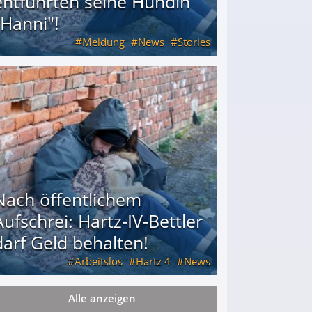
entführten seine Hündin
"Hanni"!
Meldung
News
Stories
ührten seine Hündin "Hanni"!
Nach öffentlichem
Aufschrei: Hartz-IV-Bettler
darf Geld behalten!
Arbeitslos
Hartz 4
News
Alle anzeigen
arf Geld behalten!