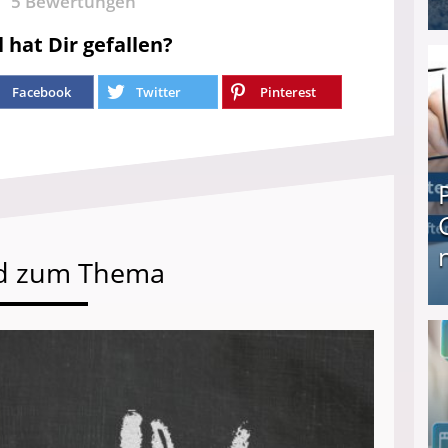
5
Bewertungen
l hat Dir gefallen?
I❶I Schnell Geld verdienen: 20 seriöse Möglich
Facebook
Twitter
Pinterest
d zum Thema
Produkttester werden und Geld verdienen ↻ Tä