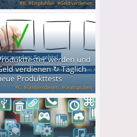
B
Empfohlen
Geld verdienen
keiten
Produkttester werden und
Geld verdienen ↻ Täglich
neue Produkttests
C
Geld verdienen
Gratisproben
glich neue Produkttests