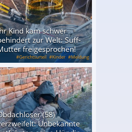
Ihr Kind kam schwer
behindert zur Welt: Suff-
Mutter freigesprochen!
Gerichtsurteil
Kinder
Meldung
Mutter freigesprochen!
Obdachloser (58)
verzweifelt: Unbekannte