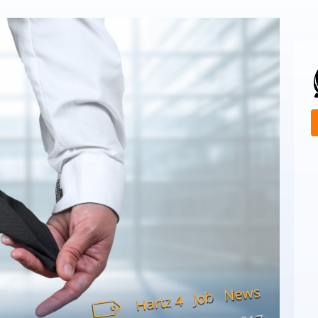
News
Job
Hartz 4