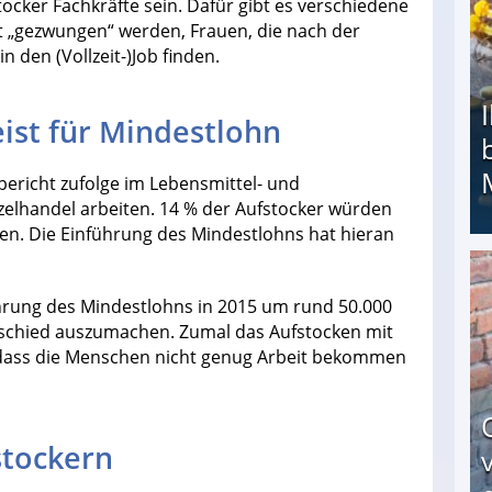
tocker Fachkräfte sein. Dafür gibt es verschiedene
it „gezwungen“ werden, Frauen, die nach der
 den (Vollzeit-)Job finden.
ist für Mindestlohn
ericht zufolge im Lebensmittel- und
nzelhandel arbeiten. 14 % der Aufstocker würden
hen. Die Einführung des Mindestlohns hat hieran
Ihr Kind kam schwer behindert zur Welt: Suff-
ührung des Mindestlohns in 2015 um rund 50.000
rschied auszumachen. Zumal das Aufstocken mit
n dass die Menschen nicht genug Arbeit bekommen
stockern