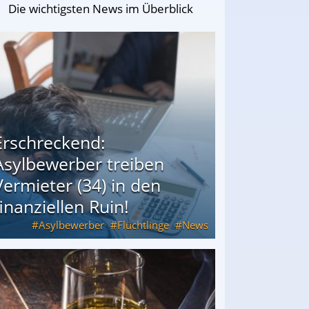
Die wichtigsten News im Überblick
Erschreckend:
Asylbewerber treiben
Vermieter (34) in den
finanziellen Ruin!
Asylbewerber
Flüchtlinge
News
34) in den finanziellen Ruin!