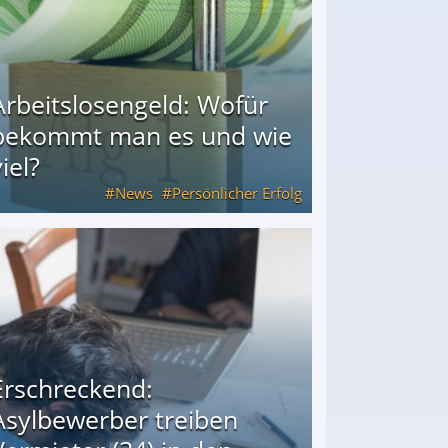
Arbeitslosengeld: Wofür
bekommt man es und wie
iel?
News
Persönlicher Erfolg
ie viel?
Erschreckend:
Asylbewerber treiben