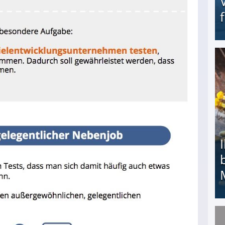
Erschreckend: Asylbewerber treiben Vermieter (
Ihr Kind kam schwer behindert zur Welt: Suff-