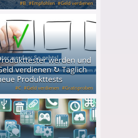
B
Empfohlen
Geld verdienen
keiten
Produkttester werden und
Geld verdienen ↻ Täglich
neue Produkttests
C
Geld verdienen
Gratisproben
glich neue Produkttests