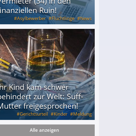
Vermieter (34) in den
finanziellen Ruin!
Asylbewerber
Flüchtlinge
News
34) in den finanziellen Ruin!
Ihr Kind kam schwer
behindert zur Welt: Suff-
Mutter freigesprochen!
Gerichtsurteil
Kinder
Meldung
Alle anzeigen
Mutter freigesprochen!