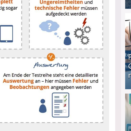
I❶I Schnell Geld verdienen: 20 seriöse Möglich
Produkttester werden und Geld verdienen ↻ Tä