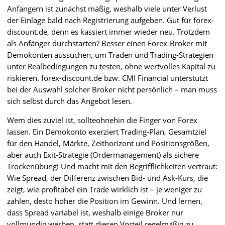
Anfängern ist zunächst mäßig, weshalb viele unter Verlust
der Einlage bald nach Registrierung aufgeben. Gut für forex-
discount.de, denn es kassiert immer wieder neu. Trotzdem
als Anfänger durchstarten? Besser einen Forex-Broker mit
Demokonten aussuchen, um Traden und Trading-Strategien
unter Realbedingungen zu testen, ohne wertvolles Kapital zu
riskieren. forex-discount.de bzw. CMI Financial unterstützt
bei der Auswahl solcher Broker nicht persönlich – man muss
sich selbst durch das Angebot lesen.
Wem dies zuviel ist, sollteohnehin die Finger von Forex
lassen. Ein Demokonto exerziert Trading-Plan, Gesamtziel
für den Handel, Märkte, Zeithorizont und Positionsgrößen,
aber auch Exit-Strategie (Ordermanagement) als sichere
Trockenübung! Und macht mit den Begrifflichkeiten vertraut:
Wie Spread, der Differenz zwischen Bid- und Ask-Kurs, die
zeigt, wie profitabel ein Trade wirklich ist – je weniger zu
zahlen, desto höher die Position im Gewinn. Und lernen,
dass Spread variabel ist, weshalb einige Broker nur
vollmundig werben, statt diesen Vorteil regelmäßig zu