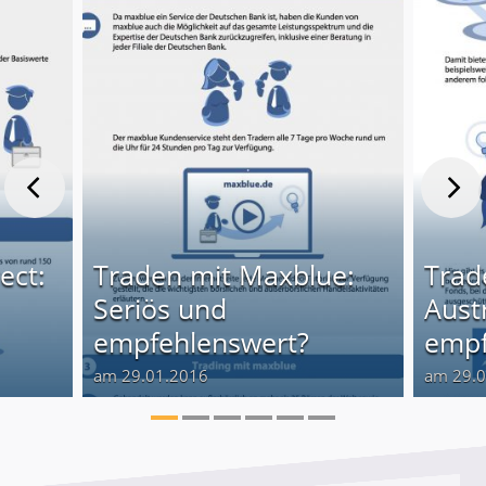
ect:
Traden mit Maxblue:
Trad
Seriös und
Aust
empfehlenswert?
empf
am 29.01.2016
am 29.