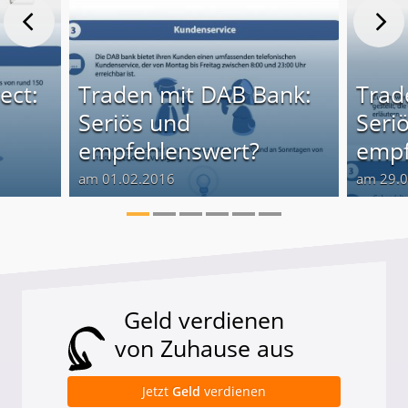
ect:
Traden mit DAB Bank:
Trad
Seriös und
Seri
empfehlenswert?
empf
am 01.02.2016
am 29.
Geld verdienen
von Zuhause aus
Jetzt
Geld
verdienen