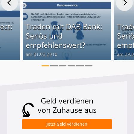
ect:
Traden mit DAB Bank:
Trad
Seriös und
Seri
empfehlenswert?
empf
am 01.02.2016
am 29.
Geld verdienen
von Zuhause aus
Jetzt
Geld
verdienen