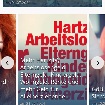
am 01.07.2024
Mehr Hartz IV,
Arbeitslosengeld,
Elterngeld, Kindergeld,
und
Wohngeld, Rente und
o
mehr Geld für
GdB 
Alleinerziehende
Sie 
am 21.06.2024
am 20.