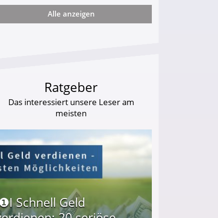
Alle anzeigen
od zweier tapferer Schäferhunde!
Ratgeber
Das interessiert unsere Leser am
meisten
I❶I Schnell Geld
verdienen: 20 seriöse