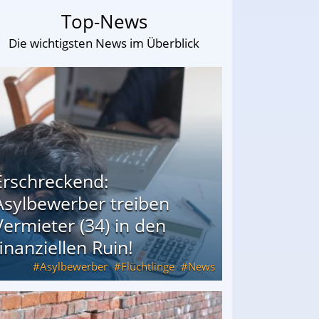
Top-News
Die wichtigsten News im Überblick
Erschreckend:
Asylbewerber treiben
Vermieter (34) in den
finanziellen Ruin!
Asylbewerber
Flüchtlinge
News
34) in den finanziellen Ruin!