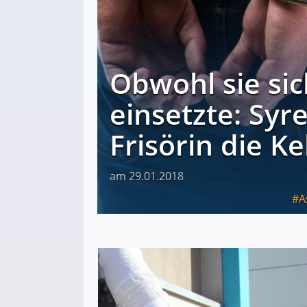
Obwohl sie sic
einsetzte: Syr
Frisörin die Ke
am 29.01.2018
A