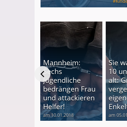
Kind
Mannheim:
Sie w
holten
Sechs
10 un
ten:
Jugendliche
alt: 
ling aus
bedrängen Frau
verge
 (29) muss
und attackieren
eigen
 Knast!
Helfer!
Enkel
2017
am 10.01.2018
am 05.0