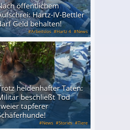
Nach öffentlichem
Aufschrei: Hartz-IV-Bettler
darf Geld behalten!
Arbeitslos
Hartz 4
News
arf Geld behalten!
Trotz heldenhafter Taten:
Militär beschließt Tod
zweier tapferer
Schäferhunde!
News
Stories
Tiere