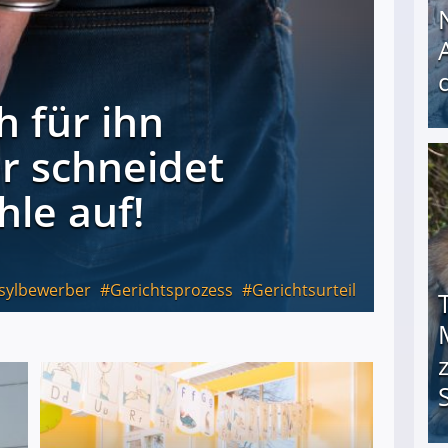
h für ihn
er schneidet
Nach öffentlichem Aufschrei: Hartz-IV-Bettler d
hle auf!
sylbewerber
Gerichtsprozess
Gerichtsurteil