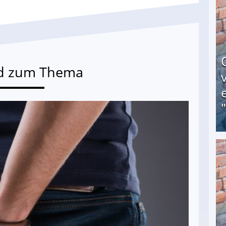
d zum Thema
Obdachloser (58) verzweifelt: Unbekannte entf