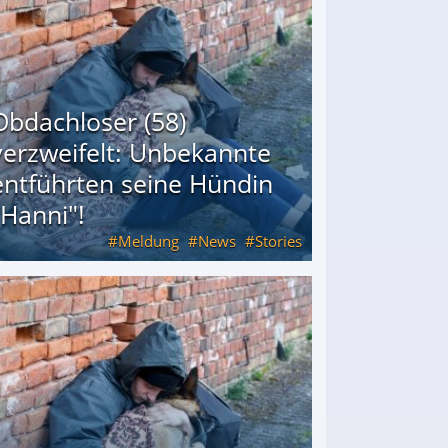
Obdachloser (58)
verzweifelt: Unbekannte
entführten seine Hündin
"Hanni"!
Meldung
News
Stories
ührten seine Hündin "Hanni"!