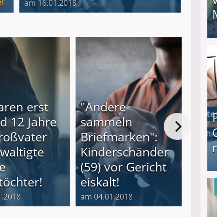
er
am 16.01.2018
I❶I Schnell Geld verdienen: 20 seriöse Möglich
aren erst
"Andere
Ihr 
d 12 Jahre
sammeln
sch
Großvater
Briefmarken":
behi
waltigte
Kinderschänder
Welt
e
(59) vor Gericht
Mut
töchter!
eiskalt!
frei
Produkttester werden und Geld verdienen ↻ Tä
1.2018
am 04.01.2018
am 04.