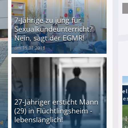
Trotz heldenhafter Taten: Militär beschließt T
7-Jährige zu jung für
Sexualkundeunterricht?
Nein, sagt der EGMR!
am 19.01.2018
27-Jähriger ersticht Mann
(29) in Flüchtlingsheim -
lebenslänglich!
il