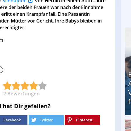
en
Schnupfen
von Heroin in einem Auto – ihre
ltere der beiden Frauen war nach der Einnahme
 erlitt einen Krampfanfall. Eine Passantin
eiden Mütter vor Gericht. Ihre Babys bleiben in
erechtigter.
om
2
Bewertungen
l hat Dir gefallen?
Facebook
Twitter
Pinterest
Erschreckend: Asylbewerber treiben Vermieter (