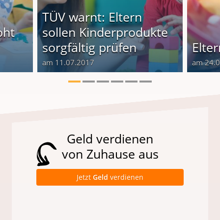
TÜV warnt: Eltern
oht
sollen Kinderprodukte
sorgfältig prüfen
Elte
am 11.07.2017
am 24.
Geld verdienen
von Zuhause aus
Jetzt
Geld
verdienen