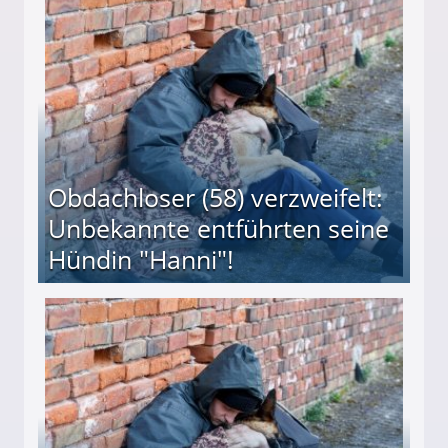
 Suff-Mutter freigesprochen!
Obdachloser (58) verzweifelt:
Unbekannte entführten seine
Hündin "Hanni"!
te entführten seine Hündin "Hanni"!