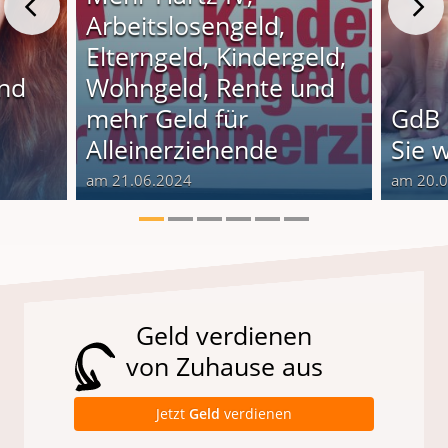
Arbeitslosengeld,
Elterngeld, Kindergeld,
und
Wohngeld, Rente und
o
mehr Geld für
GdB 
Alleinerziehende
Sie 
am 21.06.2024
am 20.
Geld verdienen
von Zuhause aus
Jetzt
Geld
verdienen