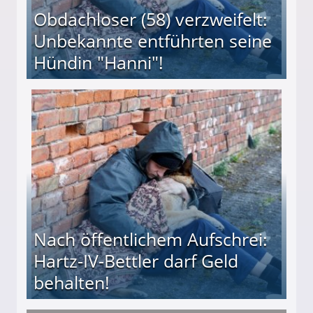
Obdachloser (58) verzweifelt:
Unbekannte entführten seine
Hündin "Hanni"!
te entführten seine Hündin "Hanni"!
Nach öffentlichem Aufschrei:
Hartz-IV-Bettler darf Geld
behalten!