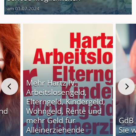
am 01.07.2024
Mehr Hartz IV,
Arbeitslosengeld,
Elterngeld, Kindergeld,
und
Wohngeld, Rente und
o
mehr Geld für
GdB 
Alleinerziehende
Sie 