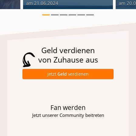
am 21.06.2024
am 20.
Geld verdienen
von Zuhause aus
Jetzt
Geld
verdienen
Fan werden
Jetzt unserer Community beitreten