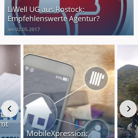
LiWell UG aus Rostock:
Empfehlenswerte Agentur?
am 02.05.2017
tz-4-
mt
MobileXpression: