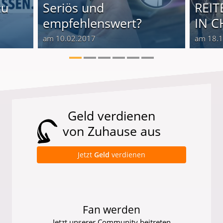
zu
Seriös und
REI
empfehlenswert?
IN C
am 10.02.2017
am 18.
Geld verdienen
von Zuhause aus
Jetzt
Geld
verdienen
Fan werden
Jetzt unserer Community beitreten