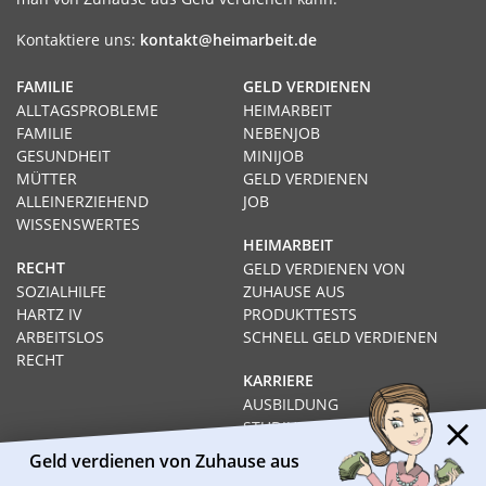
Kontaktiere uns:
kontakt@heimarbeit.de
FAMILIE
GELD VERDIENEN
ALLTAGSPROBLEME
HEIMARBEIT
FAMILIE
NEBENJOB
GESUNDHEIT
MINIJOB
MÜTTER
GELD VERDIENEN
ALLEINERZIEHEND
JOB
WISSENSWERTES
HEIMARBEIT
RECHT
GELD VERDIENEN VON
SOZIALHILFE
ZUHAUSE AUS
HARTZ IV
PRODUKTTESTS
ARBEITSLOS
SCHNELL GELD VERDIENEN
RECHT
KARRIERE
AUSBILDUNG
STUDIUM
FERNSTUDIUM
Geld verdienen von Zuhause aus
GEHÄLTER