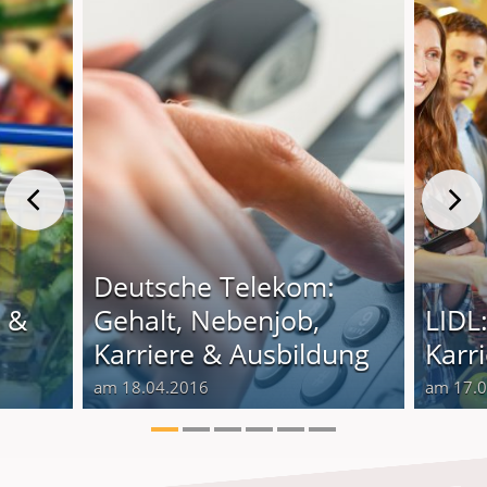
Deutsche Telekom:
e &
Gehalt, Nebenjob,
LIDL
Karriere & Ausbildung
Karr
am 18.04.2016
am 17.