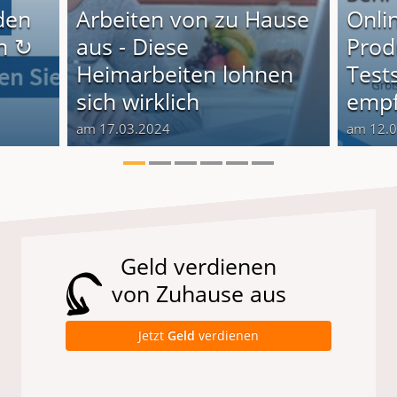
den
Arbeiten von zu Hause
Onli
n ↻
aus - Diese
Produ
Heimarbeiten lohnen
Test
sich wirklich
empf
am 17.03.2024
am 12.
Geld verdienen
von Zuhause aus
Jetzt
Geld
verdienen