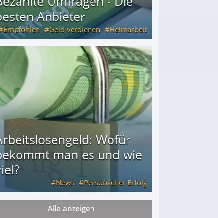
Bezahlte Umfragen - Die
besten Anbieter
Empfohlen
Geld verdienen
Heimarbeit
Arbeitslosengeld: Wofür
bekommt man es und wie
iel?
News
Persönlicher Erfolg
Alle anzeigen
ie viel?