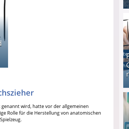
I❶I Schnell Geld verdienen: 20 seriöse Möglich
d
chszieher
Produkttester werden und Geld verdienen ↻ Tä
k genannt wird, hatte vor der allgemeinen
ige Rolle für die Herstellung von anatomischen
Spielzeug.