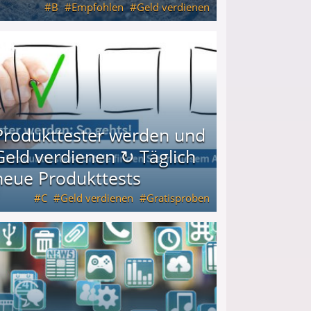
B
Empfohlen
Geld verdienen
keiten
Produkttester werden und
Geld verdienen ↻ Täglich
neue Produkttests
C
Geld verdienen
Gratisproben
glich neue Produkttests