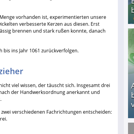
 Menge vorhanden ist, experimentierten unsere
ckelten verbesserte Kerzen aus diesen. Erst
rlässig brennen und stark rußen konnte, danach
Bezahlte Umfragen - Die besten Anbieter
ch bis ins Jahr 1061 zurückverfolgen.
zieher
cht viel wissen, der täuscht sich. Insgesamt drei
ist nach der Handwerksordnung anerkannt und
.
v
n zwei verschiedenen Fachrichtungen entscheiden:
rei.
Arbeitslosengeld: Wofür bekommt man es und w