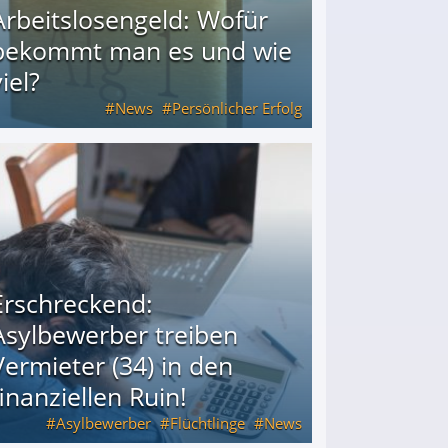
Arbeitslosengeld: Wofür
bekommt man es und wie
iel?
News
Persönlicher Erfolg
ie viel?
Erschreckend:
Asylbewerber treiben
Vermieter (34) in den
finanziellen Ruin!
Asylbewerber
Flüchtlinge
News