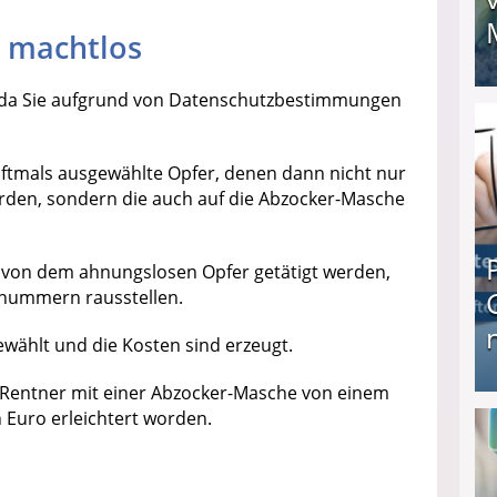
u machtlos
 da Sie aufgrund von Datenschutzbestimmungen
I❶I Schnell Geld verdienen: 20 seriöse Möglich
ftmals ausgewählte Opfer, denen dann nicht nur
den, sondern die auch auf die Abzocker-Masche
e von dem ahnungslosen Opfer getätigt werden,
cenummern rausstellen.
ewählt und die Kosten sind erzeugt.
e Rentner mit einer Abzocker-Masche von einem
Produkttester werden und Geld verdienen ↻ Tä
n Euro erleichtert worden.