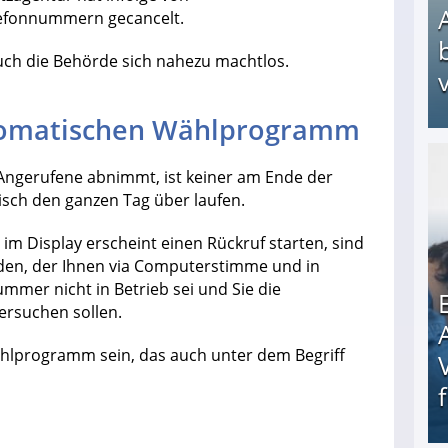
efonnummern gecancelt.
ch die Behörde sich nahezu machtlos.
v
tomatischen Wählprogramm
 Angerufene abnimmt, ist keiner am Ende der
Arbeitslosengeld: Wofür bekommt man es und w
tisch den ganzen Tag über laufen.
m Display erscheint einen Rückruf starten, sind
den, der Ihnen via Computerstimme und in
ummer nicht in Betrieb sei und Sie die
rsuchen sollen.
hlprogramm sein, das auch unter dem Begriff