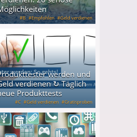
Möglichkeiten
B
Empfohlen
Geld verdienen
keiten
Produkttester werden und
Geld verdienen ↻ Täglich
neue Produkttests
C
Geld verdienen
Gratisproben
glich neue Produkttests