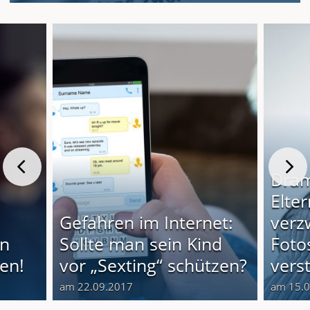
Dram
Elter
Gefahren im Internet:
verz
rn
Sollte man sein Kind
Foto
den!
vor „Sexting“ schützen?
vers
am 22.09.2017
am 15.