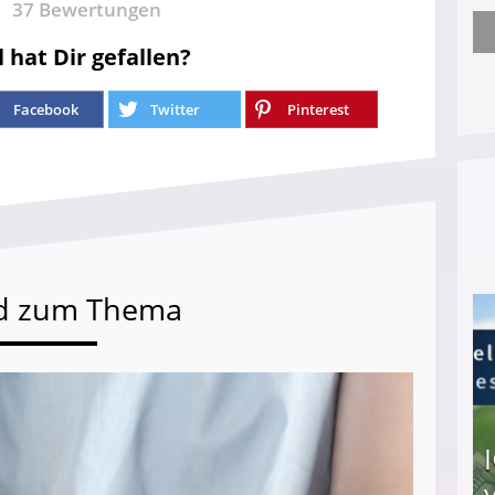
37
Bewertungen
Nach öffentlichem Aufschrei: Hartz-IV-Bettler d
l hat Dir gefallen?
Facebook
Twitter
Pinterest
d zum Thema