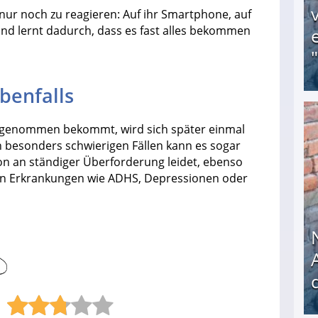
ur noch zu reagieren: Auf ihr Smartphone, auf
ind lernt dadurch, dass es fast alles bekommen
benfalls
Obdachloser (58) verzweifelt: Unbekannte entf
abgenommen bekommt, wird sich später einmal
In besonders schwierigen Fällen kann es sogar
n an ständiger Überforderung leidet, ebenso
en Erkrankungen wie ADHS, Depressionen oder