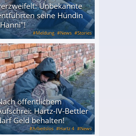
verzweifelt: Unbekannte
entführten seine Hündin
"Hanni"!
Meldung
News
Stories
ührten seine Hündin "Hanni"!
Nach öffentlichem
Aufschrei: Hartz-IV-Bettler
darf Geld behalten!
Arbeitslos
Hartz 4
News