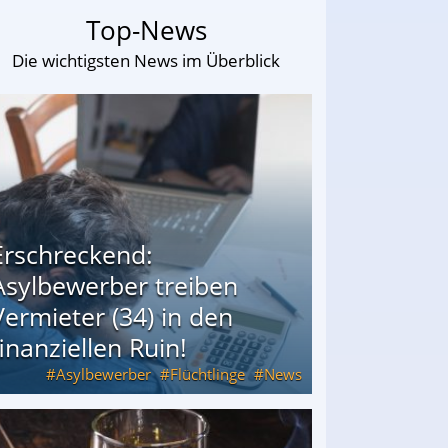
Top-News
Die wichtigsten News im Überblick
Erschreckend:
Asylbewerber treiben
Vermieter (34) in den
finanziellen Ruin!
Asylbewerber
Flüchtlinge
News
34) in den finanziellen Ruin!