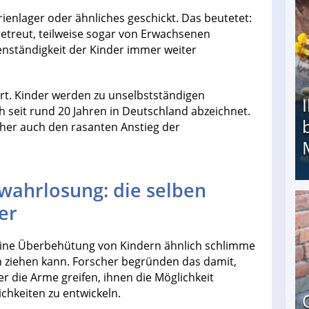
rienlager oder ähnliches geschickt. Das beutetet:
betreut, teilweise sogar von Erwachsenen
genständigkeit der Kinder immer weiter
ert. Kinder werden zu unselbstständigen
h seit rund 20 Jahren in Deutschland abzeichnet.
cher auch den rasanten Anstieg der
ahrlosung: die selben
er
Ihr Kind kam schwer behindert zur Welt: Suff-
 eine Überbehütung von Kindern ähnlich schlimme
h ziehen kann. Forscher begründen das damit,
ter die Arme greifen, ihnen die Möglichkeit
chkeiten zu entwickeln.