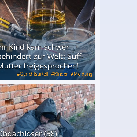
Ihr Kind kam schwer
behindert zur Welt: Suff-
Mutter freigesprochen!
Gerichtsurteil
Kinder
Meldung
Mutter freigesprochen!
Obdachloser (58)