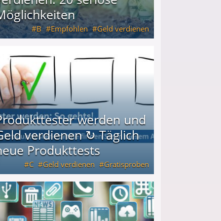
Möglichkeiten
B
Empfohlen
Geld verdienen
keiten
Produkttester werden und
Geld verdienen ↻ Täglich
neue Produkttests
C
Geld verdienen
Gratisproben
glich neue Produkttests