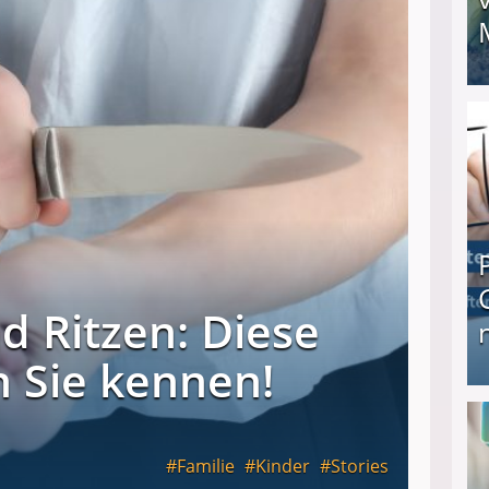
I❶I Schnell Geld verdienen: 20 seriöse Möglich
d Ritzen: Diese
n Sie kennen!
Produkttester werden und Geld verdienen ↻ Tä
Familie
Kinder
Stories