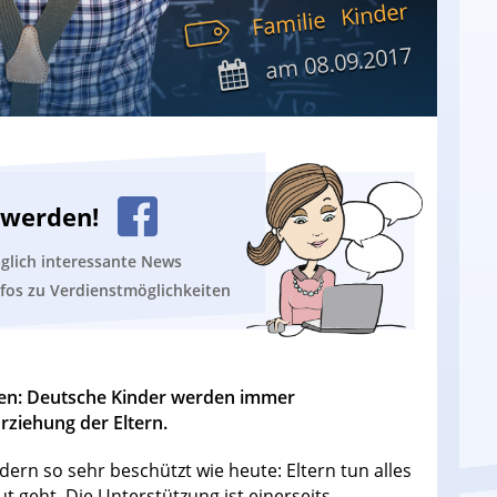
Kinder
Familie
08.09.2017
am
n werden!
äglich interessante News
nfos zu Verdienstmöglichkeiten
hren: Deutsche Kinder werden immer
Erziehung der Eltern.
ern so sehr beschützt wie heute: Eltern tun alles
t geht. Die Unterstützung ist einerseits