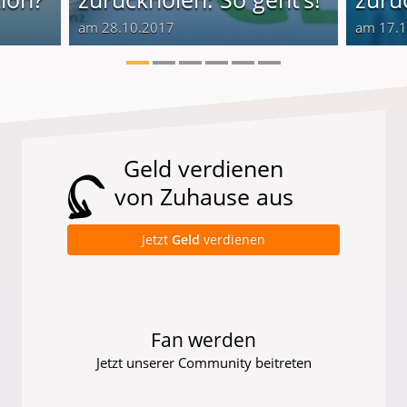
am 28.10.2017
am 17.
Geld verdienen
von Zuhause aus
Jetzt
Geld
verdienen
Fan werden
Jetzt unserer Community beitreten