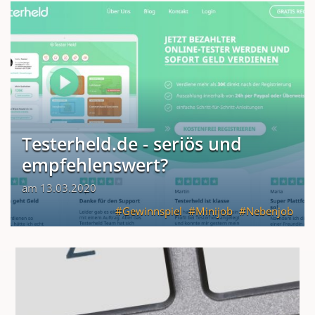
Testerheld.de - seriös und
empfehlenswert?
am 13.03.2020
Gewinnspiel
Minijob
Nebenjob