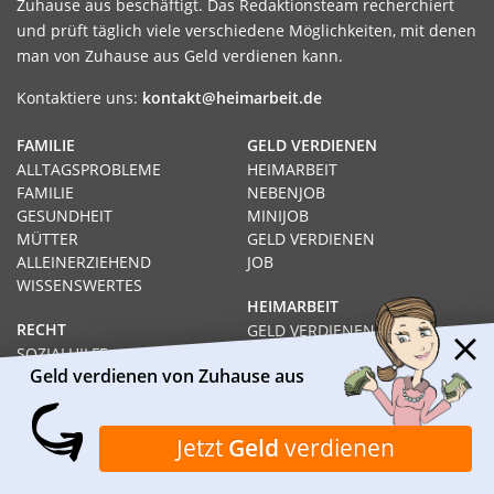
Zuhause aus beschäftigt. Das Redaktionsteam recherchiert
und prüft täglich viele verschiedene Möglichkeiten, mit denen
man von Zuhause aus Geld verdienen kann.
Kontaktiere uns:
kontakt@heimarbeit.de
FAMILIE
GELD VERDIENEN
ALLTAGSPROBLEME
HEIMARBEIT
FAMILIE
NEBENJOB
GESUNDHEIT
MINIJOB
MÜTTER
GELD VERDIENEN
ALLEINERZIEHEND
JOB
WISSENSWERTES
HEIMARBEIT
RECHT
GELD VERDIENEN VON
SOZIALHILFE
ZUHAUSE AUS
Geld verdienen von Zuhause aus
HARTZ IV
PRODUKTTESTS
ARBEITSLOS
SCHNELL GELD VERDIENEN
RECHT
Jetzt
Geld
verdienen
KARRIERE
AUSBILDUNG
STUDIUM