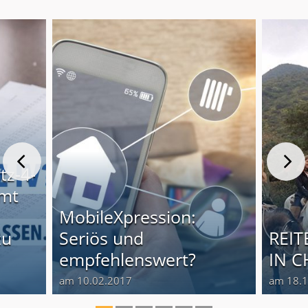
tz-4-
mt
MobileXpression:
zu
Seriös und
REI
empfehlenswert?
IN C
am 10.02.2017
am 18.