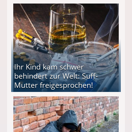
ieter (34) in den finanziellen Ruin!
Ihr Kind kam schwer
behindert zur Welt: Suff-
Mutter freigesprochen!
 Suff-Mutter freigesprochen!