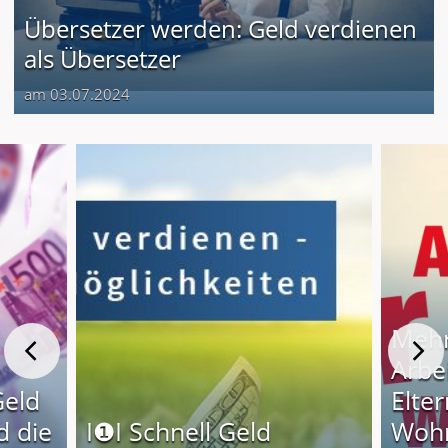
Übersetzer werden: Geld verdienen
als Übersetzer
am 03.07.2024
Mehr
Arbe
Geld
Elter
d die
I❶I Schnell Geld
Wohn