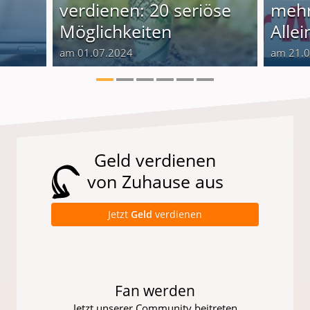
verdienen: 20 seriöse
mehr
Möglichkeiten
Alle
am 01.07.2024
am 21.
Geld verdienen
von Zuhause aus
Jetzt
Geld
verdienen
Fan werden
Jetzt unserer Community beitreten