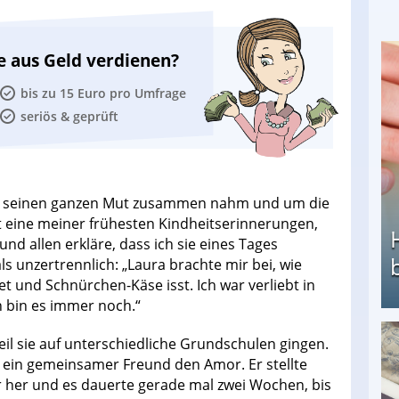
e aus Geld verdienen?
bis zu 15 Euro pro Umfrage
seriös & geprüft
s er seinen ganzen Mut zusammen nahm und um die
st eine meiner frühesten Kindheitserinnerungen,
nd allen erkläre, dass ich sie eines Tages
s unzertrennlich: „Laura brachte mir bei, wie
et und Schnürchen-Käse isst. Ich war verliebt in
ch bin es immer noch.“
eil sie auf unterschiedliche Grundschulen gingen.
Heimarbeit ohne PC: Die besten Heimarbeiten
te ein gemeinsamer Freund den Amor. Er stellte
 her und es dauerte gerade mal zwei Wochen, bis