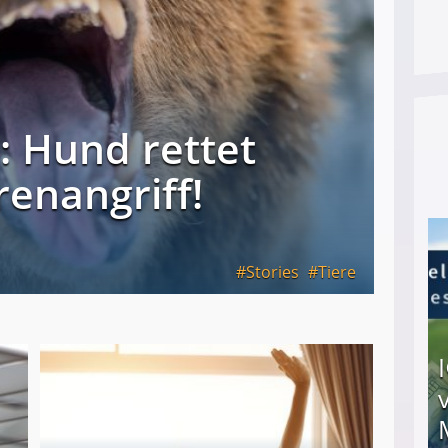
h: Hund rettet
renangriff!
Stories
Tiere