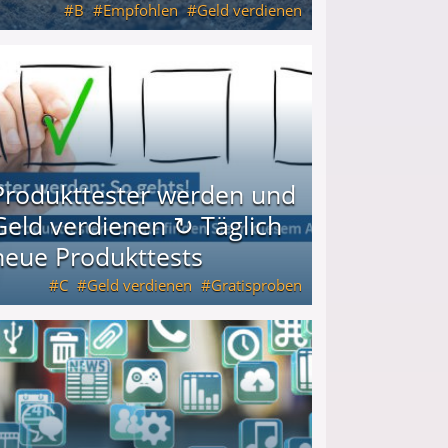
B
Empfohlen
Geld verdienen
keiten
Produkttester werden und
Geld verdienen ↻ Täglich
neue Produkttests
C
Geld verdienen
Gratisproben
glich neue Produkttests