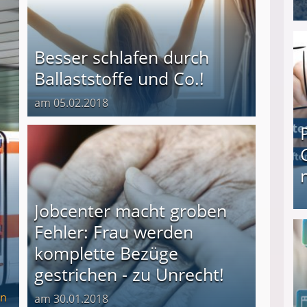
I❶I Schnell Geld verdienen: 20 seriöse Möglich
Besser schlafen durch
Ballaststoffe und Co.!
am 05.02.2018
Jobcenter macht groben
Produkttester werden und Geld verdienen ↻ Tä
Fehler: Frau werden
komplette Bezüge
gestrichen - zu Unrecht!
n
am 30.01.2018