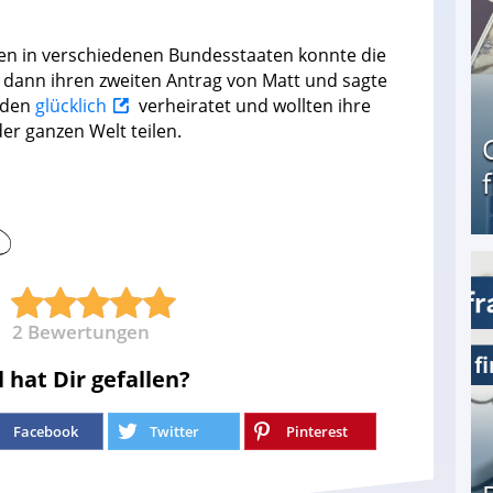
ten in verschiedenen Bundesstaaten konnte die
dann ihren zweiten Antrag von Matt und sagte
eiden
glücklich
verheiratet und wollten ihre
der ganzen Welt teilen.
Geld verdienen als Tagger für Netflix
2
Bewertungen
l hat Dir gefallen?
Facebook
Twitter
Pinterest