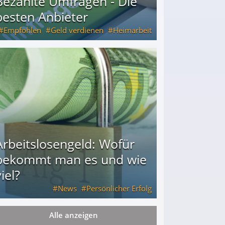
Bezahlte Umfragen - Die
besten Anbieter
Empfohlen
Geld verdienen
Heimarbeit
Arbeitslosengeld: Wofür
bekommt man es und wie
iel?
News
Persönlicher Erfolg
Alle anzeigen
ie viel?