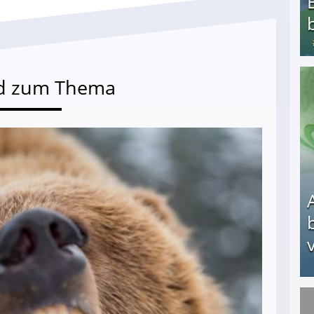
d zum Thema
Bezahlte Umfragen - Die besten Anbieter
v
Arbeitslosengeld: Wofür bekommt man es und w