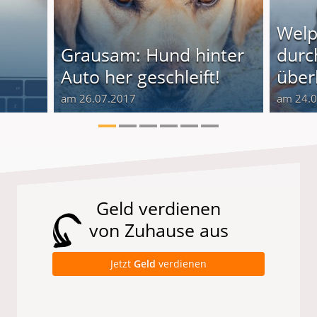
Welp
Grausam: Hund hinter
durc
Auto her geschleift!
über
am 26.07.2017
am 24.
Geld verdienen
von Zuhause aus
Jetzt
Geld
verdienen