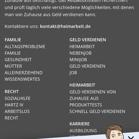
Zuhause aus beschäftigt. Das Redaktionsteam recherchiert
und prüft täglich viele verschiedene Möglichkeiten, mit denen
man von Zuhause aus Geld verdienen kann.
Kontaktiere uns:
kontakt@heimarbeit.de
FAMILIE
GELD VERDIENEN
ALLTAGSPROBLEME
HEIMARBEIT
FAMILIE
NEBENJOB
GESUNDHEIT
MINIJOB
MÜTTER
GELD VERDIENEN
ALLEINERZIEHEND
JOB
WISSENSWERTES
HEIMARBEIT
RECHT
GELD VERDIENEN VON
SOZIALHILFE
ZUHAUSE AUS
HARTZ IV
PRODUKTTESTS
ARBEITSLOS
SCHNELL GELD VERDIENEN
RECHT
KARRIERE
AUSBILDUNG
STUDIUM