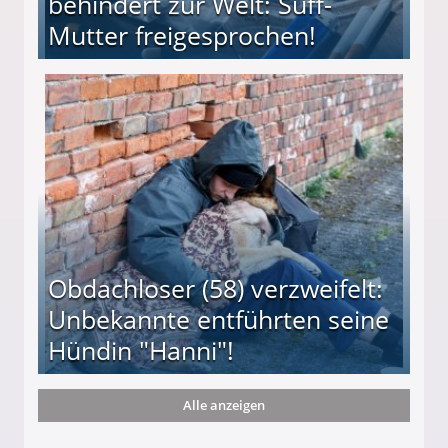
behindert zur Welt: Suff-
Mutter freigesprochen!
 Suff-Mutter freigesprochen!
Obdachloser (58) verzweifelt:
Unbekannte entführten seine
Hündin "Hanni"!
Alle anzeigen
te entführten seine Hündin "Hanni"!