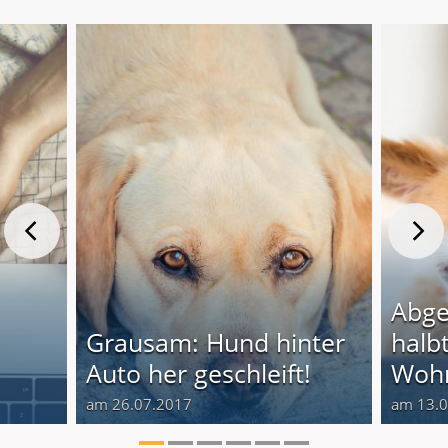
Abge
Grausam: Hund hinter
halb
Auto her geschleift!
Wohn
am 26.07.2017
am 13.